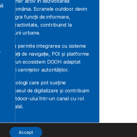
 partener activ în dezvoltarea
mă
te din România. Ecranele outdoor devin
pot integra funcții de informare,
și interactivitate, contribuind la
structurii urbane.
digitală permite integrarea cu sisteme
,
, aplicații de navigație, POI și platforme
 oferind un ecosistem DOOH adaptat
, dar și cerințelor autorităților.
în tehnologii care pot susține
 în procesul de digitalizare și contribuim
rea outdoor-ului într-un canal cu rol
 sustenabil.
Accept