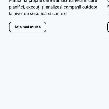
Platforma proprie care transformă felul în care
planifici, execuți și analizezi campanii outdoor
la nivel de secundă și context.
Afla mai multe