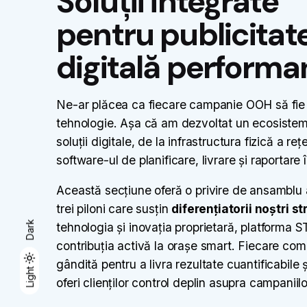
Soluții integrate
pentru publicitat
digitală performa
Ne-ar plăcea ca fiecare campanie OOH să fie 
tehnologie. Așa că am dezvoltat un ecosiste
soluții digitale, de la infrastructura fizică a reț
software-ul de planificare, livrare și raportare î
Această secțiune oferă o privire de ansamblu 
trei piloni care susțin
diferențiatorii noștri st
Dark
tehnologia și inovația proprietară, platforma S
contribuția activă la orașe smart. Fiecare co
gândită pentru a livra rezultate cuantificabile 
Dark
Light
Light
oferi clienților control deplin asupra campaniilor