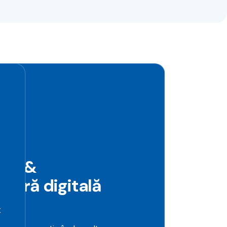
ity &
ctură digitală
t