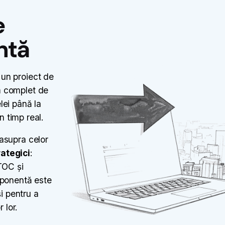
e
ntă
un proiect de
m complet de
elei până la
n timp real.
asupra celor
rategici
:
TOC și
mponentă este
și pentru a
 lor.