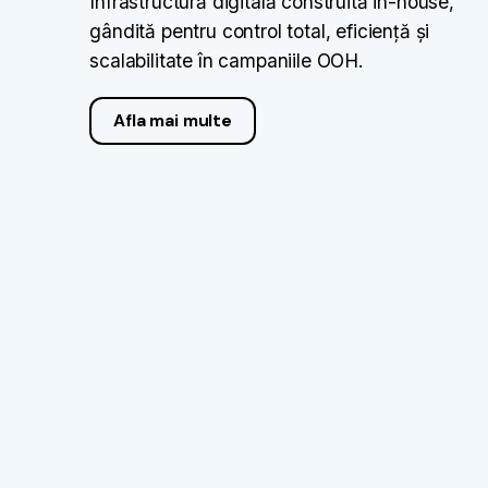
Infrastructură digitală construită in-house,
gândită pentru control total, eficiență și
scalabilitate în campaniile OOH.
Afla mai multe