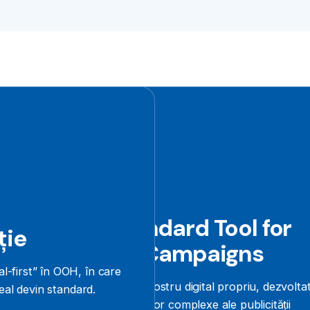
STOC – Standard Tool for
SMART C
ție
Organizing Campaigns
infrastru
urbană
al-first” în OOH, în care
STOC este ecosistemul nostru digital propriu, dezvolta
 real devin standard.
pentru a răspunde nevoilor complexe ale publicității